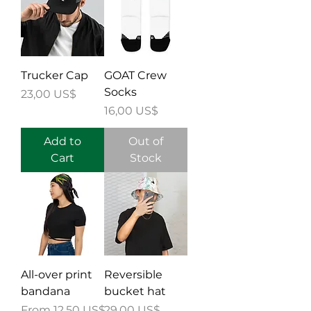
Trucker Cap
GOAT Crew
Socks
Price
23,00 US$
Price
16,00 US$
Add to
Out of
Cart
Stock
All-over print
Reversible
bandana
bucket hat
Sale Price
Price
From
12,50 US$
29,00 US$