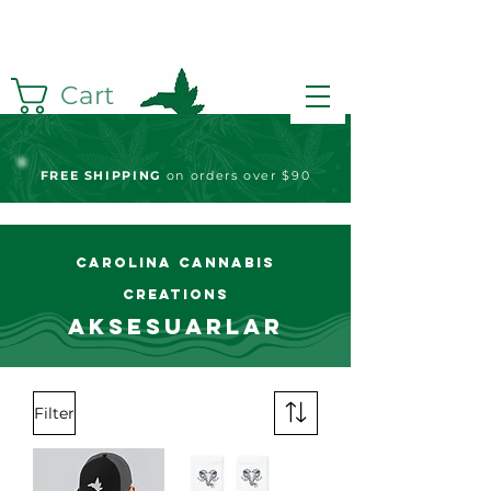
Cart
FREE S
HIPPING
on orders over $90
Carolina Cannabis
Creations
Aksesuarlar
Filter