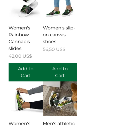
Women's
Women’s slip-
Rainbow
on canvas
Cannabis
shoes
slides
Price
56,50 US$
Price
42,00 US$
Add to
Add to
Cart
Cart
Women’s
Men’s athletic