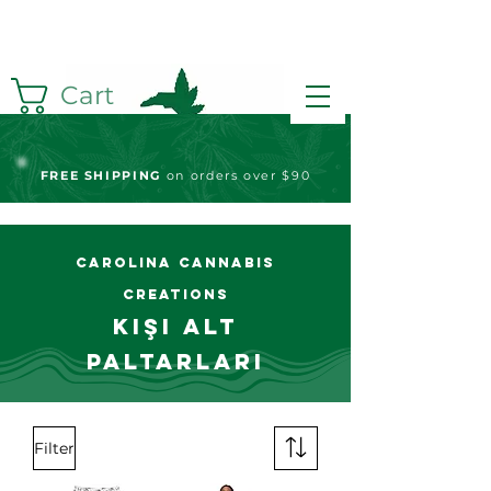
Cart
FREE S
HIPPING
on orders over $90
Carolina Cannabis
Creations
Kişi alt
paltarları
Filter