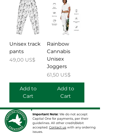
Unisex track
Rainbow
pants
Cannabis
Unisex
Price
49,00 US$
Joggers
Price
61,50 US$
Add to
Add to
Cart
Cart
Important Note:
We do not accept
Capital One for payments, per their
guidelines. All other credit/debit
accepted.
Contact us
with any ordering
issues.