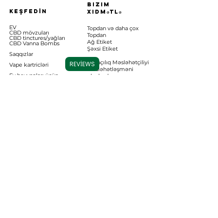
Bizim
KEŞFEDİN
xidmətlə
EV
Topdan və daha çox
CBD mövzuları
Topdan
CBD tinctures/yağları
Ağ Etiket
CBD Vanna B
ombs
Şəxsi Etiket
Saqqızlar
Əczaçılıq Məsləhətçiliyi
REVIEWS
Vape kartricləri
Məsləhətləşməni
Ev heyvanları üçün
planlaşdırın
CBD
Geyim və daha çox
Laboratoriya
nəticələrinin
verilənlər bazası
Əlaqə
Bizi izlə
Bizimlə əlaqə
saxlayın
Bizim haqqımızda
Komanda ilə tanış
Carolina Cannabis Creations, LLC
olun
1326 N Lake Park bulvarı, Bölmə
Xəbərlər və
№2
Yeniləmələr
Carolina Beach, NC 28428
Bizə zəng edin:
(910) 636-3135
Tez-tez verilən
suallar
Bizə e-poçt
Qaytarmalar və
göndərin:
carolinacannabiscreatio
ns@gmail.com
Qaytarmalar