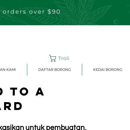
 orders over $90
Troli
AN KAMI
DAFTAR BORONG
KEDAI BORONG
 to a
ard
ikasikan untuk pembuatan,