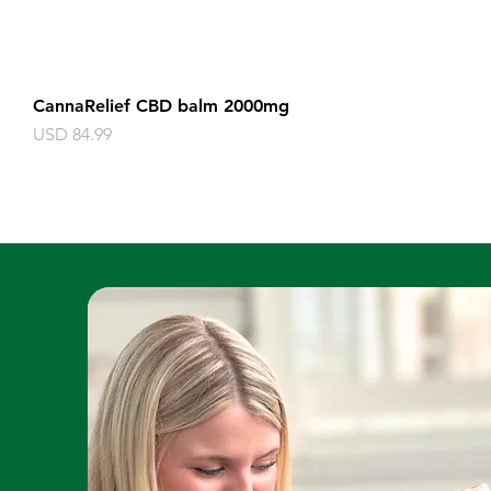
CannaRelief CBD balm 2000mg
Harga
USD 84.99