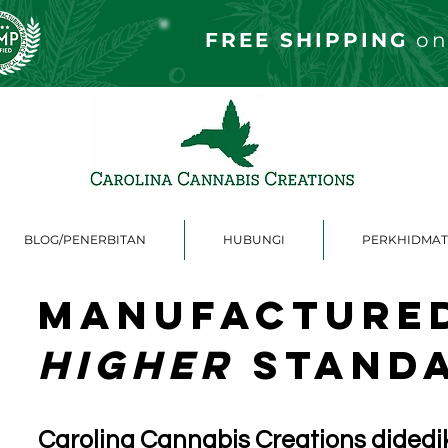
FREE S
HIPPING
on
BLOG/PENERBITAN
HUBUNGI
PERKHIDMAT
Manufactured
Higher
Stand
Carolina Cannabis Creations dided