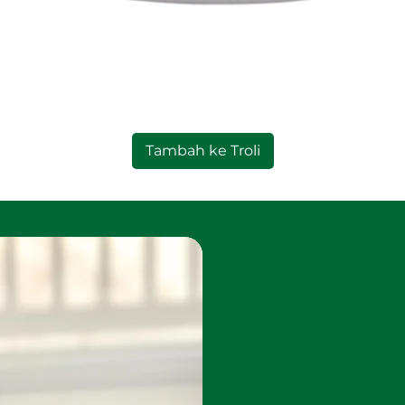
Paparan Segera
Tambah ke Troli