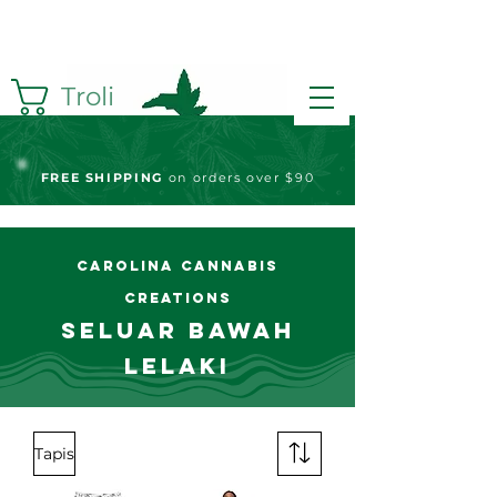
Troli
FREE S
HIPPING
on orders over $90
Carolina Cannabis
Creations
Seluar Bawah
Lelaki
Tapis