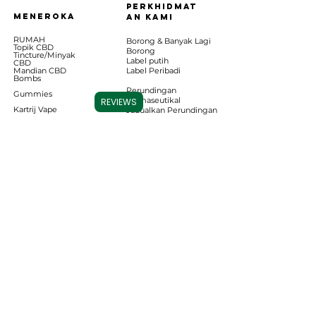
perkhidmat
MENEROKA
an kami
RUMAH
Borong & Banyak Lagi
Topik CBD
Borong
Tincture/Minyak
Label putih
CBD
Mandian CBD
Label Peribadi
B
ombs
Perundingan
Gummies
Farmaseutikal
REVIEWS
Kartrij Vape
Jadualkan Perundingan
CBD untuk Haiwan
Kesayangan
Pakaian & Banyak
Lagi
Pangkalan Data
Keputusan Makmal
Kenalan
Ikut kami
Hubungi Kami
Tentang kita
Jumpa pasukan
Berita & Kemas Kini
Carolina Cannabis Creations, LLC
1326 N Lake Park blvd, Unit #2
Soalan Lazim
Pantai Carolina, NC 28428
Pemulangan dan
Pemulangan
Hubungi Kami:
(910) 636-3135
E-mel kami
Akaun saya
di:
carolinacannabiscreations@gm
Kredit Ganja
ail.com