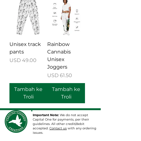
Unisex track
Rainbow
pants
Cannabis
Unisex
Harga
USD 49.00
Joggers
Harga
USD 61.50
Tambah ke
Tambah ke
Troli
Troli
Important Note:
We do not accept
Capital One for payments, per their
guidelines. All other credit/debit
accepted.
Contact us
with any ordering
issues.