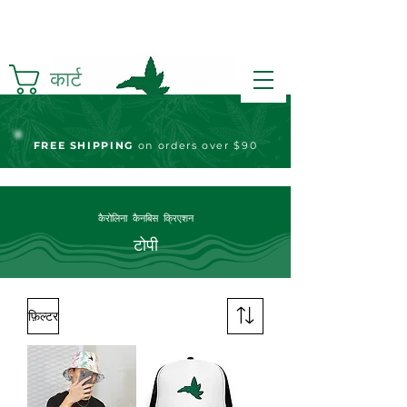
कार्ट
FREE S
HIPPING
on orders over $90
कैरोलिना कैनबिस क्रिएशन
टोपी
फ़िल्टर