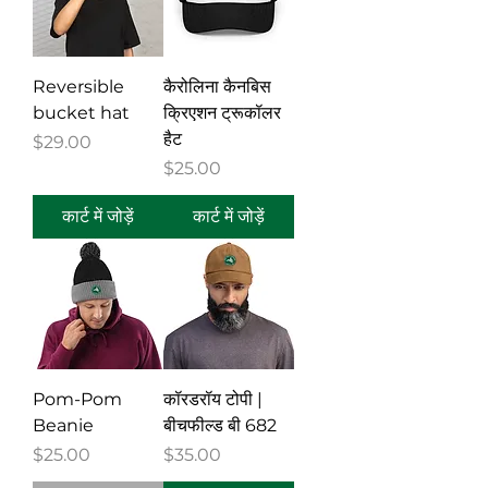
Reversible
कैरोलिना कैनबिस
bucket hat
क्रिएशन ट्रूकॉलर
हैट
मूल्य
$29.00
मूल्य
$25.00
कार्ट में जोड़ें
कार्ट में जोड़ें
Pom-Pom
कॉरडरॉय टोपी |
Beanie
बीचफील्ड बी 682
मूल्य
मूल्य
$25.00
$35.00