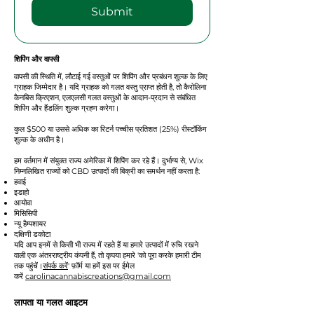
Submit
शिपिंग और वापसी
वापसी की स्थिति में, लौटाई गई वस्तुओं पर शिपिंग और प्रबंधन शुल्क के लिए
ग्राहक जिम्मेदार है। यदि ग्राहक को गलत वस्तु प्राप्त होती है, तो कैरोलिना
कैनबिस क्रिएशन, एलएलसी गलत वस्तुओं के आदान-प्रदान से संबंधित
शिपिंग और हैंडलिंग शुल्क ग्रहण करेगा।
कुल $500 या उससे अधिक का रिटर्न पच्चीस प्रतिशत (25%) रीस्टॉकिंग
शुल्क के अधीन है।
हम वर्तमान में संयुक्त राज्य अमेरिका में शिपिंग कर रहे हैं। दुर्भाग्य से, Wix
निम्नलिखित राज्यों को CBD उत्पादों की बिक्री का समर्थन नहीं करता है:
हवाई
इडाहो
आयोवा
मिसिसिपी
न्यू हैम्पशायर
दक्षिणी डकोटा
यदि आप इनमें से किसी भी राज्य में रहते हैं या हमारे उत्पादों में रुचि रखने
वाली एक अंतरराष्ट्रीय कंपनी हैं, तो कृपया हमारे 'को पूरा करके हमारी टीम
तक पहुंचें।
संपर्क करें
' फ़ॉर्म या हमें इस पर ईमेल
करें
carolinacannabiscreations@gmail.com
लापता या गलत आइटम