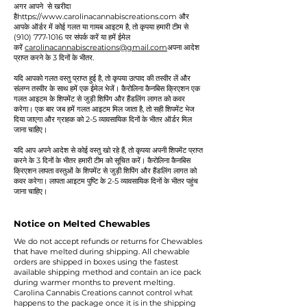
अगर आपने से खरीदा
है
https://www.carolinacannabiscreations.com
और
आपके ऑर्डर में कोई गलत या गायब आइटम है, तो कृपया हमारी टीम से
(910) 777-1016
पर संपर्क करें या हमें ईमेल
करें
carolinacannabiscreations@gmail.com
अपना आदेश
प्राप्त करने के 3 दिनों के भीतर.
यदि आपको गलत वस्तु प्राप्त हुई है, तो कृपया उत्पाद की तस्वीर लें और
संलग्न तस्वीर के साथ हमें एक ईमेल भेजें। कैरोलिना कैनबिस क्रिएशन एक
गलत आइटम के शिपमेंट से जुड़ी शिपिंग और हैंडलिंग लागत को कवर
करेगा। एक बार जब हमें गलत आइटम मिल जाता है, तो सही शिपमेंट भेज
दिया जाएगा और ग्राहक को 2-5 व्यावसायिक दिनों के भीतर ऑर्डर मिल
जाना चाहिए।
यदि आप अपने आदेश से कोई वस्तु खो रहे हैं, तो कृपया अपनी शिपमेंट प्राप्त
करने के 3 दिनों के भीतर हमारी टीम को सूचित करें। कैरोलिना कैनबिस
क्रिएशन लापता वस्तुओं के शिपमेंट से जुड़ी शिपिंग और हैंडलिंग लागत को
कवर करेगा। लापता आइटम पुष्टि के 2-5 व्यावसायिक दिनों के भीतर पहुंच
जाना चाहिए।
Notice on Melted Chewables
We do not accept refunds or returns for Chewables
that have melted during shipping. All chewable
orders are shipped in boxes using the fastest
available shipping method and contain an ice pack
during warmer months to prevent melting.
Carolina Cannabis Creations cannot control what
happens to the package once it is in the shipping