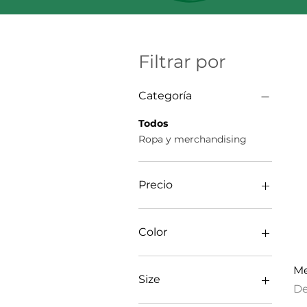
Filtrar por
Categoría
Todos
Ropa y merchandising
Precio
28 US$
73 US$
Color
Black
Me
Navy
Size
Pr
D
White stitching