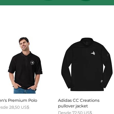
Vista rápida
Vista rápida
n's Premium Polo
Adidas CC Creations
pullover jacket
ecio de oferta
esde
28,50 US$
Precio de oferta
Desde
72,50 US$