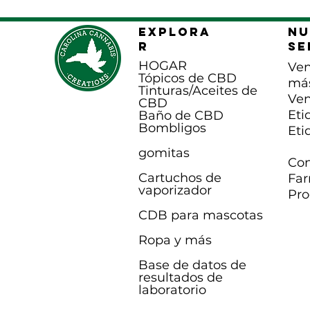
EXPLORA
Nu
R
se
HOGAR
Ven
Tópicos de CBD
má
Tinturas/Aceites de
Ven
CBD
Eti
Baño de CBD
B
ombligos
Eti
gomitas
Con
Cartuchos de
Far
vaporizador
Pro
CDB para mascotas
Ropa y más
Base de datos de
resultados de
laboratorio