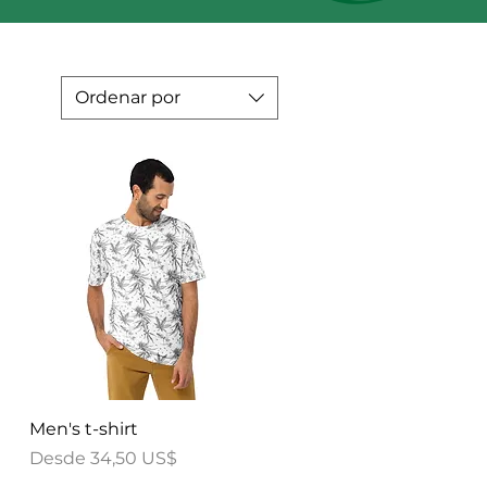
Ordenar por
Vista rápida
Men's t-shirt
Precio de oferta
Desde
34,50 US$