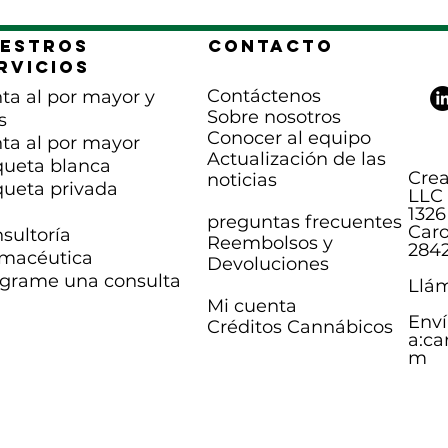
estros
Contacto
rvicios
Contáctenos
ta al por mayor y
Sobre nosotros
s
Conocer al equipo
ta al por mayor
Actualización de las
queta blanca
Crea
noticias
queta privada
LLC
1326
preguntas frecuentes
Caro
sultoría
Reembolsos y
284
macéutica
Devoluciones
grame una consulta
Llám
Mi cuenta
Enví
Créditos Cannábicos
a:
ca
m