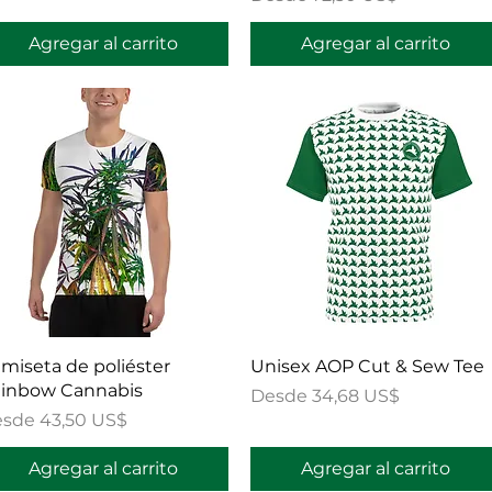
Agregar al carrito
Agregar al carrito
Vista rápida
Vista rápida
miseta de poliéster
Unisex AOP Cut & Sew Tee
inbow Cannabis
Precio de oferta
Desde
34,68 US$
ecio de oferta
esde
43,50 US$
Agregar al carrito
Agregar al carrito