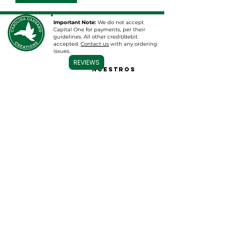
Important Note:
We do not accept
Capital One for payments, per their
guidelines. All other credit/debit
accepted.
Contact us
with any ordering
issues.
REVIEWS
Nuestros
EXPLORAR
servicios
HOGAR
Venta al por mayor y
Tópicos de CBD
más
Tinturas/Aceites de
Venta al por mayor
CBD
Baño de CBD
Etiqueta blanca
B
ombligos
Etiqueta privada
gomitas
Consultoría
Cartuchos de
Farmacéutica
vaporizador
Programe una consulta
CDB para mascotas
Ropa y más
Base de datos de
resultados de
laboratorio
Contacto
Síganos
Contáctenos
Sobre nosotros