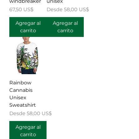
windbreaker
unisex
Precio
Precio de oferta
67,50 US$
Desde
58,00 US$
Agregar al
Agregar al
carrito
carrito
Rainbow
Cannabis
Unisex
Sweatshirt
Precio de oferta
Desde
58,00 US$
Agregar al
carrito