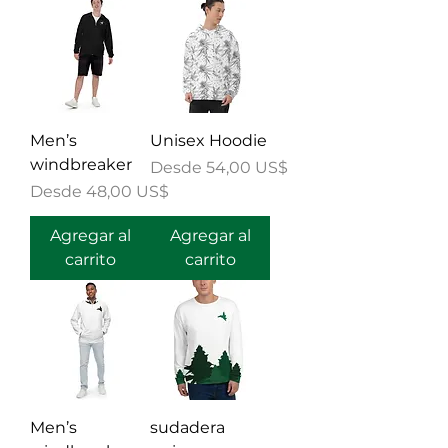
Men’s
Unisex Hoodie
windbreaker
Precio de oferta
Desde
54,00 US$
Precio de oferta
Desde
48,00 US$
Agregar al
Agregar al
carrito
carrito
Men’s
sudadera