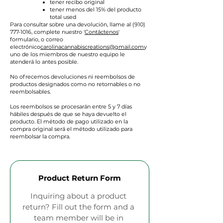
tener recibo original
tener menos del 15% del producto
total used
Para consultar sobre una devolución, llame al
(910)
777-1016
, complete nuestro '
Contáctenos
'
formulario, o correo
electrónico
carolinacannabiscreations@gmail.com
y
uno de los miembros de nuestro equipo le
atenderá lo antes posible.
No ofrecemos devoluciones ni reembolsos de
productos designados como no retornables o no
reembolsables.
Los reembolsos se procesarán entre 5 y 7 días
hábiles después de que se haya devuelto el
producto. El método de pago utilizado en la
compra original será el método utilizado para
reembolsar la compra.
Product Return Form
Inquiring about a product 
return? Fill out the form and a 
team member will be in 