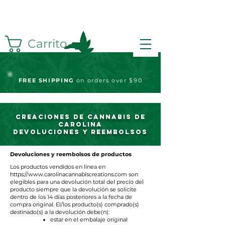
Carrito
FREE S
HIPPING
on orders over $90
Creaciones de cannabis de
Carolina
Devoluciones y reembolsos
Devoluciones y reembolsos de productos
Los productos vendidos en línea en
https://www.carolinacannabiscreations.com
son
elegibles para una devolución total del precio del
producto siempre que la devolución se solicite
dentro de los 14 días posteriores a la fecha de
compra original. El/los producto(s) comprado(s)
destinado(s) a la devolución debe(n):
estar en el embalaje original