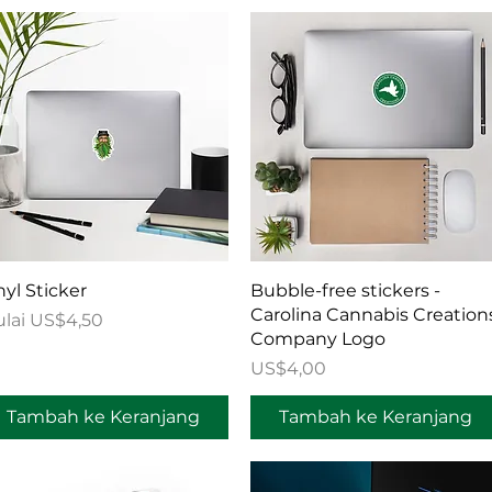
Tampilan Cepat
Tampilan Cepat
nyl Sticker
Bubble-free stickers -
Carolina Cannabis Creation
rga Promosi
lai
US$4,50
Company Logo
Harga
US$4,00
Tambah ke Keranjang
Tambah ke Keranjang