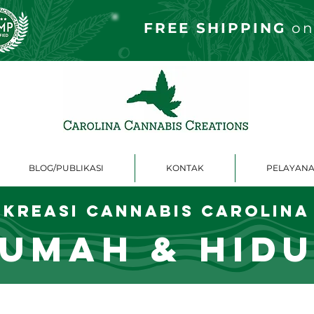
FREE S
HIPPING
on
BLOG/PUBLIKASI
KONTAK
PELAYANA
Kreasi Cannabis Carolina
umah & Hid