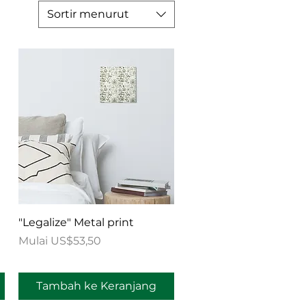
Sortir menurut
Tampilan Cepat
"Legalize" Metal print
Harga Promosi
Mulai
US$53,50
Tambah ke Keranjang