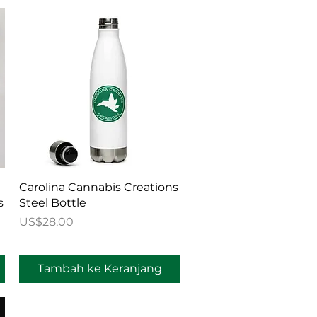
Tampilan Cepat
Carolina Cannabis Creations
s
Steel Bottle
Harga
US$28,00
Tambah ke Keranjang