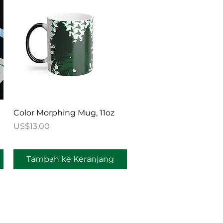
Tampilan Cepat
Color Morphing Mug, 11oz
Harga
US$13,00
Tambah ke Keranjang