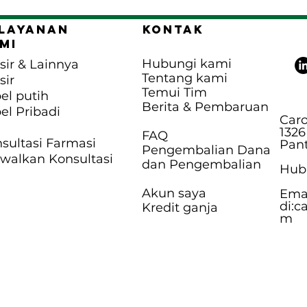
layanan
Kontak
mi
Hubungi kami
sir & Lainnya
Tentang kami
sir
Temui Tim
el putih
Berita & Pembaruan
el Pribadi
Caro
1326
FAQ
sultasi Farmasi
Pant
Pengembalian Dana
walkan Konsultasi
dan Pengembalian
Hubu
Akun saya
Ema
di:
c
Kredit ganja
m