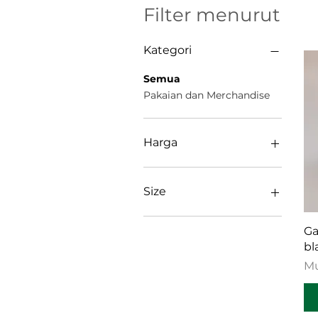
Filter menurut
Kategori
Semua
Pakaian dan Merchandise
Harga
US$4
US$54
Size
11oz
Ga
11″×14″
bl
12×12
Ha
Mu
16×20
18″×16″
20″×30″