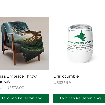
Tampilan Cepat
Tampilan Cepat
ia’s Embrace Throw
Drink tumbler
anket
Harga
US$32,99
rga Promosi
lai
US$38,00
Tambah ke Keranjang
Tambah ke Keranjang