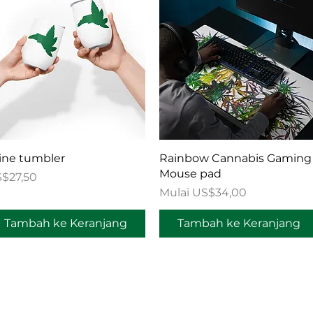
Tampilan Cepat
Tampilan Cepat
ne tumbler
Rainbow Cannabis Gaming
Mouse pad
rga
$27,50
Harga Promosi
Mulai
US$34,00
Tambah ke Keranjang
Tambah ke Keranjang