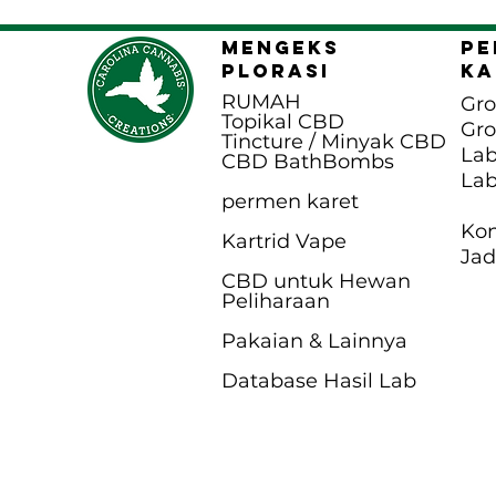
MENGEKS
pe
PLORASI
ka
RUMAH
Gro
Topikal CBD
Gro
Tincture / Minyak CBD
Lab
CBD BathB
ombs
Lab
permen karet
Kon
Kartrid Vape
Jad
CBD untuk Hewan
Peliharaan
Pakaian & Lainnya
Database Hasil Lab