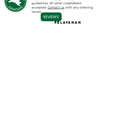
guidelines. All other credit/debit
accepted.
Contact us
with any ordering
issues.
REVIEWS
pelayanan
MENGEKSPL
kami
ORASI
RUMAH
Grosir & Lainnya
Topikal CBD
Grosir
Tincture / Minyak
Label putih
CBD
CBD BathB
ombs
Label Pribadi
permen karet
Konsultasi Farmasi
Jadwalkan Konsultasi
Kartrid Vape
CBD untuk Hewan
Peliharaan
Pakaian & Lainnya
Database Hasil Lab
Kontak
Ikuti kami
Hubungi kami
Tentang kami
Temui Tim
Berita & Pembaruan
Carolina Cannabis Creations, LLC
1326 N Lake Park blvd, Unit #2
FAQ
Pantai Carolina, NC 28428
Pengembalian Dana
dan Pengembalian
Hubungi Kami:
(910) 636-3135