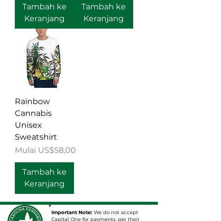
Tambah ke
Tambah ke
Keranjang
Keranjang
Rainbow
Cannabis
Unisex
Sweatshirt
Harga Promosi
Mulai
US$58,00
Tambah ke
Keranjang
Important Note:
We do not accept
Capital One for payments, per their