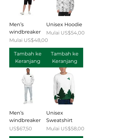
Men’s
Unisex Hoodie
windbreaker
Harga Promosi
Mulai
US$54,00
Harga Promosi
Mulai
US$48,00
Tambah ke
Tambah ke
Keranjang
Keranjang
Men’s
Unisex
windbreaker
Sweatshirt
Harga
Harga Promosi
US$67,50
Mulai
US$58,00