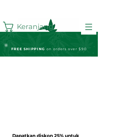
Keranjang
FREE S
HIPPING
on orders over $90
Dapatkan diskon 25% untuk