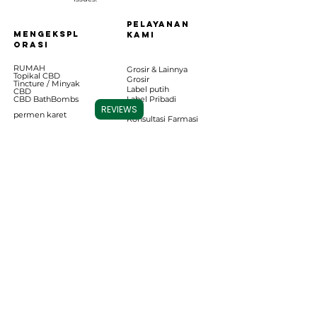
pelayanan
MENGEKSPL
kami
ORASI
RUMAH
Grosir & Lainnya
Topikal CBD
Grosir
Tincture / Minyak
Label putih
CBD
CBD BathB
ombs
Label Pribadi
REVIEWS
permen karet
Konsultasi Farmasi
Jadwalkan Konsultasi
Kartrid Vape
CBD untuk Hewan
Peliharaan
Pakaian & Lainnya
Database Hasil Lab
Kontak
Ikuti kami
Hubungi kami
Tentang kami
Temui Tim
Berita & Pembaruan
Carolina Cannabis Creations, LLC
1326 N Lake Park blvd, Unit #2
FAQ
Pantai Carolina, NC 28428
Pengembalian Dana
dan Pengembalian
Hubungi Kami:
(910) 636-3135
Email kami
Akun saya
di:
carolinacannabiscreations@gm
Kredit ganja
ail.com