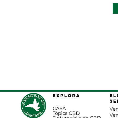
S
XL
XS
EXPLORA
el
se
CASA
Ven
Tòpics CBD
Ven