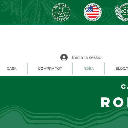
Inicia la sessió
CASA
COMPRA TOT
ROBA
BLOG/
C
Ro