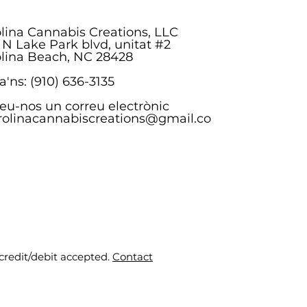
lina Cannabis Creations, LLC
 N Lake Park blvd, unitat #2
lina Beach, NC 28428
a'ns: (910) 636-3135
eu-nos un correu electrònic
rolinacannabiscreations@gmail.co
 credit/debit accepted.
Contact