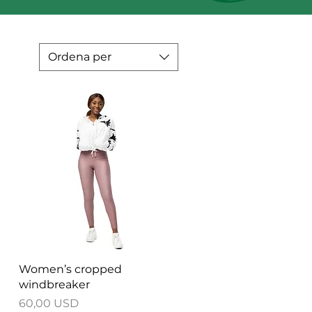
Ordena per
Visualització ràpida
Women’s cropped
windbreaker
Preu
60,00 USD