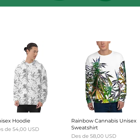
Visualització ràpida
Visualització ràpida
isex Hoodie
Rainbow Cannabis Unisex
Sweatshirt
eu d'oferta
es de
54,00 USD
Preu d'oferta
Des de
58,00 USD