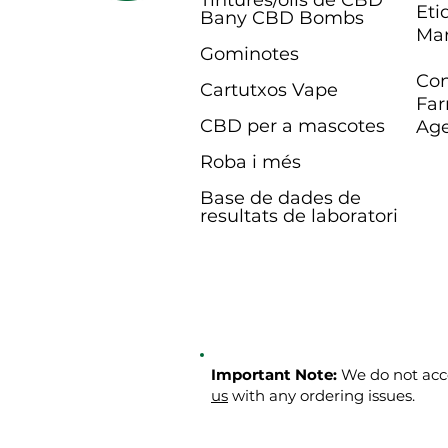
Tintures/olis de CBD
Eti
Bany CBD B
ombs
Mar
Gominotes
Con
Cartutxos Vape
Far
CBD per a mascotes
Age
Roba i més
Base de dades de
resultats de laboratori
Important Note:
We do not acce
us
with any ordering issues.