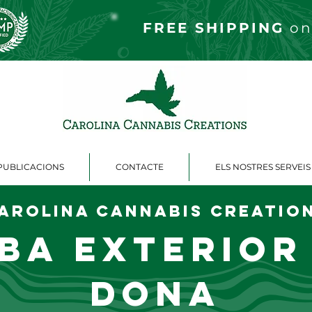
FREE S
HIPPING
on
PUBLICACIONS
CONTACTE
ELS NOSTRES SERVEIS
arolina Cannabis Creatio
ba exterior
dona