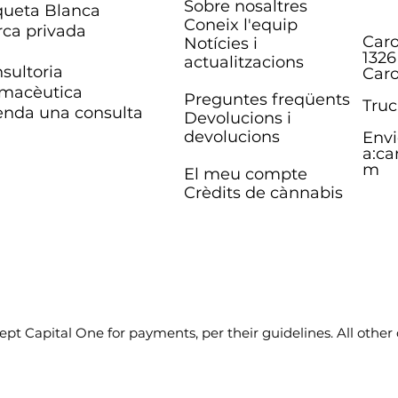
Sobre nosaltres
queta Blanca
Coneix l'equip
ca privada
Caro
Notícies i
1326
actualitzacions
sultoria
Caro
macèutica
Preguntes freqüents
Truc
nda una consulta
Devolucions i
devolucions
Envi
a:
ca
m
El meu compte
Crèdits de cànnabis
pt Capital One for payments, per their guidelines. All other