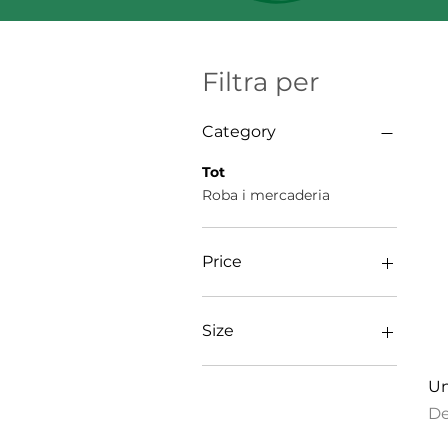
Filtra per
Category
Tot
Roba i mercaderia
Price
54 USD
60 USD
Size
2XL
Un
3XL
Pr
D
L
M