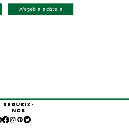
Afegeix a la cistella
Segueix-
nos