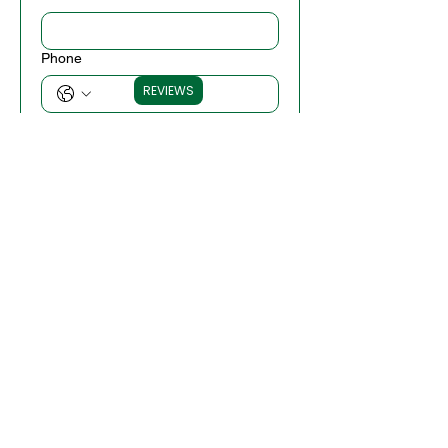
Phone
REVIEWS
Company name
Write a message
Submit
Important Note:
We do not accept
Capital One for payments, per their