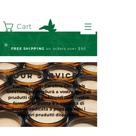
Cart
FREE S
HIPPING
on orders over $90
OUR SERVICES
Esplora cumu Carolina Cannabis
Creations pò migliurà a vostra linea di
prudutti di cannabinoidi cù e nostre
formule di punta è a squadra di
esperti dedicata à pruduce solu i
migliori prudutti dispunibili.