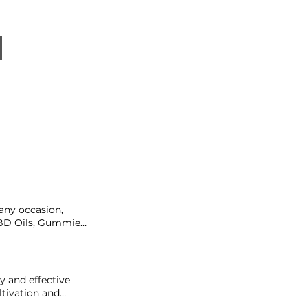
 any occasion,
CBD Oils, Gummies,
 enthusiasts and
ctrum, Broad
$100 $150 $200
 and effective
ltivation and
ith the utmost