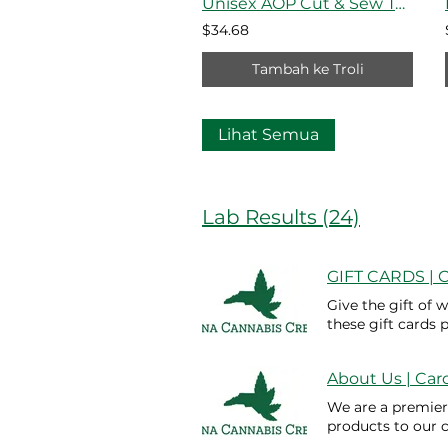
Unisex AOP Cut & Sew Tee
$34.68
Tambah ke Troli
Lihat Semua
Lab Results (24)
GIFT CARDS | C
Give the gift of 
these gift cards
and CBD for pets
those new to CBD
About Us | Car
Spectrum, and CB
Kuantiti Beli Se
We are a premier
products to our c
extraction to fo