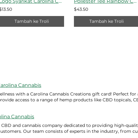
Logo Syarikat Carolina Cannabis Creations - Tampalan bersulam
Poliester Tee Rainbow Cannabis
$13.50
$43.50
Tambah ke Troli
Tambah ke Troli
arolina Cannabis
wellness with a Carolina Cannabis Creations gift card! Perfect for
 provide access to a range of hemp products like CBD topicals, 
, all from an FDA-registered manufacturer. Ideal for both hemp
, our gift cards offer a convenient way to explore our Full Spe
olina Cannabis
D Isolate products. Jingle Joint Junction $25 Jumlah $25 $50 
karang
 CBD and cannabis company dedicated to providing high-quality
ustomers. Our team consists of experts in the industry, from cu
rmulation and packaging, ensuring that every product is made w