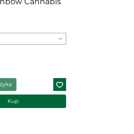
inbow Cannabis
Rabatowa
szyka
Kup