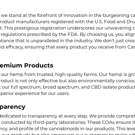
 we stand at the forefront of innovation in the burgeoning ca
product manufacturers registered with the U.S. Food and Dru
t. This prestigious registration underscores our unwaverin
regulations prescribed by the FDA. By choosing us, you align 
iance that is unparalleled in the industry. We don't just cre
nd efficacy, ensuring that every product you receive from Ca
remium Products
g our hemp from trusted, high-quality farms. Our hemp is g
roduct is not only effective but also environmentally conscio
ur full spectrum, broad spectrum, and CBD isolate product
uperior experience for our users.
parency
dedicated to transparency at every step. We provide comprehe
, conducted by third-party laboratories. These COAs ensure t
cy, and profile of the cannabinoids in our products. This lev
 our products but also empowers our customers to make edu