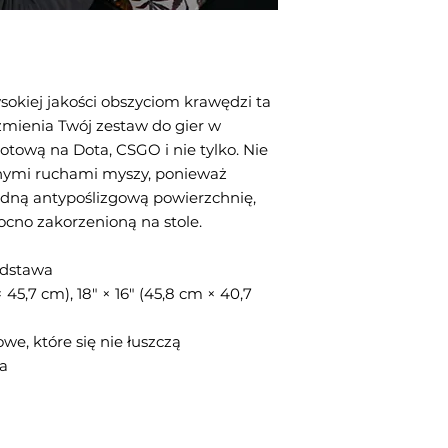
okiej jakości obszyciom krawędzi ta 
mienia Twój zestaw do gier w 
gotową na Dota, CSGO i nie tylko. Nie 
nymi ruchami myszy, ponieważ 
ną antypoślizgową powierzchnię, 
cno zakorzenioną na stole.
odstawa
 45,7 cm), 18″ × 16″ (45,8 cm × 40,7 
we, które się nie łuszczą
wa