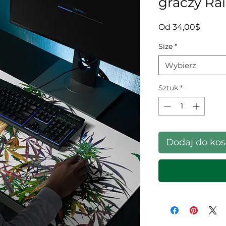
graczy Ra
Cena 
Od
34,00$
Size
*
Wybierz
Sztuk
*
Dodaj do ko