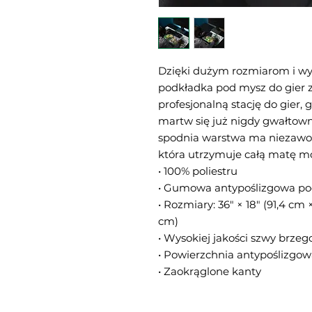
Dzięki dużym rozmiarom i wys
podkładka pod mysz do gier z
profesjonalną stację do gier, 
martw się już nigdy gwałtow
spodnia warstwa ma niezawod
która utrzymuje całą matę mo
• 100% poliestru
• Gumowa antypoślizgowa p
• Rozmiary: 36″ × 18″ (91,4 cm ×
cm)
• Wysokiej jakości szwy brzego
• Powierzchnia antypoślizgo
• Zaokrąglone kanty