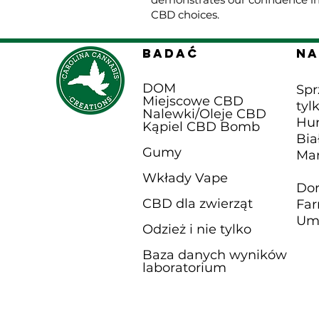
CBD choices.
BADAĆ
Na
DOM
Spr
Miejscowe CBD
tyl
Nalewki/Oleje CBD
Hur
Kąpiel CBD B
omb
Bia
Gumy
Mar
Wkłady Vape
Do
CBD dla zwierząt
Fa
Umó
Odzież i nie tylko
Baza danych wyników
laboratorium