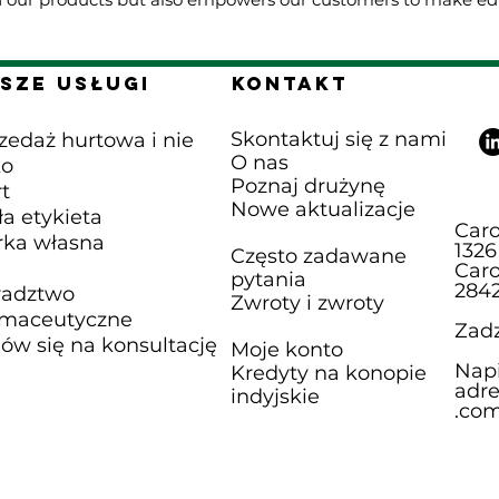
sze Usługi
Kontakt
Skontaktuj się z nami
zedaż hurtowa i nie
O nas
ko
Poznaj drużynę
t
Nowe aktualizacje
ła etykieta
Caro
ka własna
1326
Często zadawane
Caro
pytania
284
radztwo
Zwroty i zwroty
rmaceutyczne
Zadz
w się na konsultację
Moje konto
Napi
Kredyty na konopie
adre
indyjskie
.co