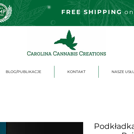
FREE S
HIPPING
on
BLOG/PUBLIKACJE
KONTAKT
NASZE USŁ
Podkładka