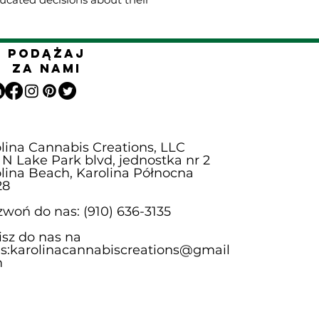
Podążaj
za nami
lina Cannabis Creations, LLC
 N Lake Park blvd, jednostka nr 2
lina Beach, Karolina Północna
28
woń do nas: (910) 636-3135
sz do nas na
s:
karolinacannabiscreations@gmail
m