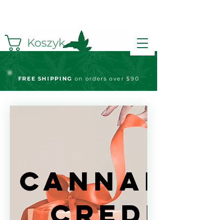
Koszyk
FREE S
HIPPING
on orders over $90
Cannabis
Credits