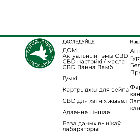
ДАСЛЕДУЙЦЕ
Наш
ДОМ
Апт
Актуальныя тэмы CBD
Гур
CBD настойкі / масла
Бел
CBD Ванна B
амб
Пр
Гумкі
Фа
Картрыджы для вейпа
ка
CBD для хатніх жывёл
За
ка
Адзенне і іншае
База даных вынікаў
лабараторыі