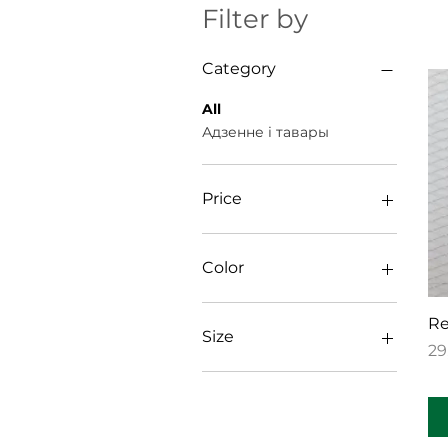
Filter by
Category
All
Адзенне і тавары
Price
25 $
35 $
Color
Black
Re
Black
Size
Pr
29
Black / White / Black
Navy
L/XL
Red
One size
White
S/M