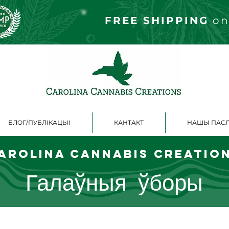
FREE S
HIPPING
on
БЛОГ/ПУБЛІКАЦЫІ
КАНТАКТ
НАШЫ ПАСЛ
arolina Cannabis Creatio
Галаўныя ўборы