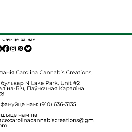
Сачыце за намі
анія Carolina Cannabis Creations,
 бульвар N Lake Park, Unit #2
аліна-Біч, Паўночная Караліна
28
фануйце нам: (910) 636-3135
ішыце нам па
асе:
carolinacannabiscreations@gm
com