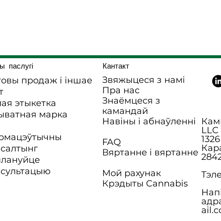
ы паслугі
Кантакт
Звяжыцеся з намі
овы продаж і іншае
Пра нас
т
Знаёмцеся з
ая этыкетка
камандай
ыватная марка
Навіны і абнаўленні
Камп
LLC
рмацэўтычны
1326
FAQ
Кар
нсалтынг
Вяртанне і вяртанне
284
плануйце
нсультацыю
Мой рахунак
Тэле
Крэдыты Cannabis
Нап
адр
ail.