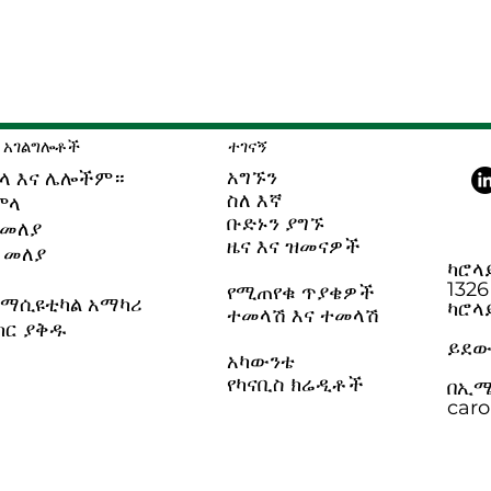
 አገልግሎቶች
ተገናኝ
አግኙን
ላ እና ሌሎችም።
ስለ እኛ
ምላ
ቡድኑን ያግኙ
 መለያ
ዜና እና ዝመናዎች
 መለያ
ካሮላ
1326
የሚጠየቁ ጥያቄዎች
ርማሲዩቲካል አማካሪ
ካሮላ
ተመላሽ እና ተመላሽ
ክር ያቅዱ
ይደውሉ
አካውንቴ
የካናቢስ ክሬዲቶች
በኢሜ
car