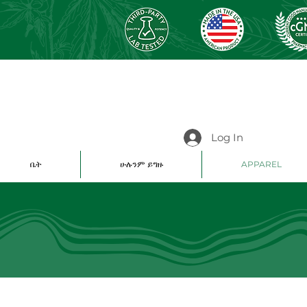
Log In
ቤት
ሁሉንም ይግዙ
APPAREL