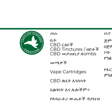
ያስሱ
የእኛ
ቤት
ጅም
CBD ርዕሶች
በጅ
CBD Tinctures / ዘይቶች
ነጭ
CBD መታጠቢያ ለ
ombs
የግል
ሙጫዎች
የፋ
Vape Cartridges
ምክ
CBD ለቤት እንስሳት
አልባሳት እና ሌሎችም።
የላብራቶሪ ውጤቶች ዳታቤዝ