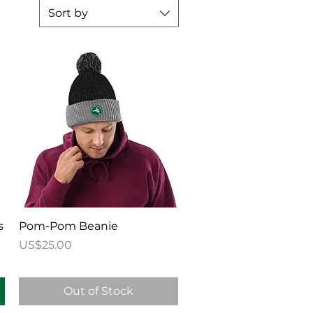
Sort by
Quick View
s
Pom-Pom Beanie
Price
US$25.00
Out of Stock