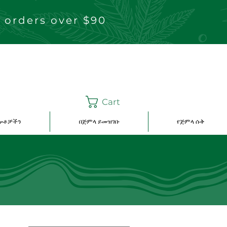
 orders over $90
Cart
ግሎቶቻችን
በጅምላ ይመዝገቡ
የጅምላ ሱቅ