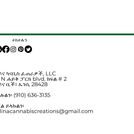
ተከተሉን
ይና ካናቢስ ፈጠራዎች, LLC
 N ሐይቅ ፓርክ blvd, ክፍል # 2
ይና ቢች፣ ኤንሲ 28428
ልን፡ (910) 636-3135
ል ይላኩልን፡
olinacannabiscreations@gmail.com