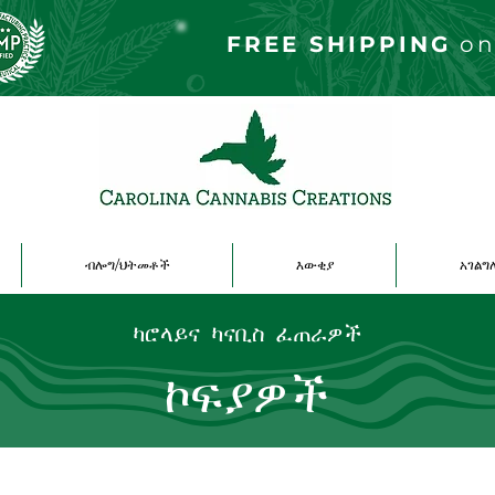
FREE S
HIPPING
on
ብሎግ/ህትመቶች
እውቂያ
አገል
ካሮላይና ካናቢስ ፈጠራዎች
ኮፍያዎች