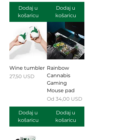
Dodaj u
Dodaj u
košaricu
košaricu
Wine tumbler
Rainbow
Cannabis
Cijena
27,50 USD
Gaming
Mouse pad
Cijena s popustom
Od
34,00 USD
Dodaj u
Dodaj u
košaricu
košaricu