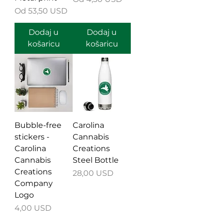
Cijena s popustom
Od
53,50 USD
Dodaj u
Dodaj u
košaricu
košaricu
Bubble-free
Carolina
stickers -
Cannabis
Carolina
Creations
Cannabis
Steel Bottle
Creations
Cijena
28,00 USD
Company
Logo
Cijena
4,00 USD