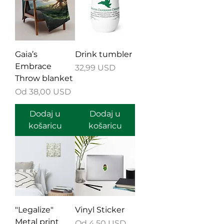
Gaia’s
Drink tumbler
Embrace
Cijena
32,99 USD
Throw blanket
Cijena s popustom
Od
38,00 USD
Dodaj u
Dodaj u
košaricu
košaricu
"Legalize"
Vinyl Sticker
Metal print
Cijena s popustom
Od
4,50 USD