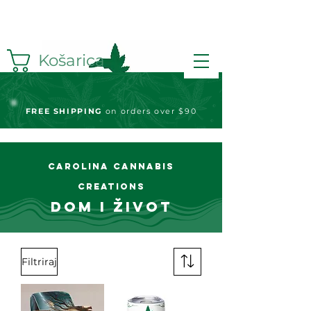
Košarica
FREE S
HIPPING
on orders over $90
Carolina Cannabis
Creations
Dom i život
Filtriraj