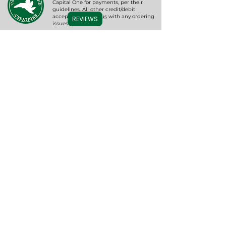
Capital One for payments, per their
guidelines. All other credit/debit
accepted.
Contact us
with any ordering
REVIEWS
issues.
ನಮ್ಮ ಸೇವೆಗಳು
ಅನ್ವೇಷಿಸಿ
ಮನೆ
ಸಗಟು ಮತ್ತು ಇನ್ನಷ್ಟು
CBD ವಿಷಯಗಳು
ಸಗಟು
CBD ಟಿಂಕ್ಚರ್‌ಗಳು/ತೈಲಗಳು
ಬಿಳಿ ಪಟ್ಟಿ
ಸಿಬಿಡಿ ಬಾತ್ ಬಿ
ombs
ಖಾಸಗಿ ಲೇಬಲ್
ಗುಮ್ಮೀಸ್
ಫಾರ್ಮಾಸ್ಯುಟಿಕಲ್ ಕನ್ಸಲ್ಟಿಂಗ್
ವೇಪ್ ಕಾರ್ಟ್ರಿಜ್ಗಳು
ಸಮಾಲೋಚನೆಯನ್ನು
ಸಾಕುಪ್ರಾಣಿಗಳಿಗಾಗಿ CBD
ನಿಗದಿಪಡಿಸಿ
ಉಡುಪು ಮತ್ತು ಇನ್ನಷ್ಟು
ಲ್ಯಾಬ್ ಫಲಿತಾಂಶಗಳ
ಡೇಟಾಬೇಸ್
ಸಂಪರ್ಕಿಸಿ
ನಮ್ಮನ್ನು ಅನುಸರಿಸಿ
ನಮ್ಮನ್ನು ಸಂಪರ್ಕಿಸಿ
ನಮ್ಮ ಬಗ್ಗೆ
ತಂಡವನ್ನು ಭೇಟಿ ಮಾಡಿ
ಸುದ್ದಿ ಮತ್ತು ನವೀಕರಣಗಳು
ಕೆರೊಲಿನಾ ಕ್ಯಾನಬಿಸ್ ಕ್ರಿಯೇಷನ್ಸ್, LLC
1326 N ಲೇಕ್ ಪಾರ್ಕ್ blvd, ಘಟಕ #2
FAQ ಗಳು
ಕೆರೊಲಿನಾ ಬೀಚ್, NC 28428
ಮರುಪಾವತಿ ಮತ್ತು ರಿಟರ್ನ್ಸ್
ನಮಗೆ ಕರೆ ಮಾಡಿ:
(910) 636-3135
ನನ್ನ ಖಾತೆ