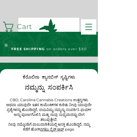
Cart
FREE S
HIPPING
on orders over $90
ಕೆರೊಲಿನಾ ಕ್ಯಾನಬಿಸ್ ಸೃಷ್ಟಿಗಳು
ನಮ್ಮನ್ನು ಸಂಪರ್ಕಿಸಿ
CBD, Carolina Cannabis Creations ಉತ್ಪನ್ನಗಳು
ಅಥವಾ ಯಾವುದೇ ಇತರ ಕಾಮೆಂಟ್‌ಗಳ ಕುರಿತು ನೀವು ಯಾವುದೇ
ಪ್ರಶ್ನೆಗಳನ್ನು ಹೊಂದಿದ್ದರೆ, ದಯವಿಟ್ಟು ನಮ್ಮನ್ನು ಸಂಪರ್ಕಿಸಿ ಫಾರ್ಮ್
ಅನ್ನು ಪೂರ್ಣಗೊಳಿಸಿ ಮತ್ತು ನಾವು ಸಾಧ್ಯವಾದಷ್ಟು ಬೇಗ
ತಲುಪುತ್ತೇವೆ.
ನೀವು ನಮ್ಮೊಂದಿಗೆ ಪಾಲುದಾರಿಕೆಯಲ್ಲಿ ಆಸಕ್ತಿ ಹೊಂದಿದ್ದರೆ, ನಮ್ಮ
ಕಡೆಗೆ ಹೋಗಿ
ಸಗಟು ಸೈನ್ ಅಪ್
page.