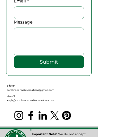
Email
*
Message
Submit
ಇಮೇಲ್:
carolinacannabiscreations@gmail.com
ಮಾರಾಟ:
kayla@carolinacannabiscreations.com
Important Note:
We do not accept