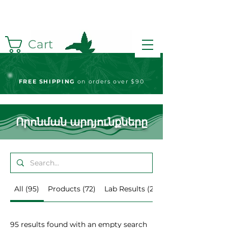
Cart
FREE S
HIPPING
on orders over $90
Որոնման արդյունքները
All (95)
Products (72)
Lab Results (23)
95 results found with an empty search