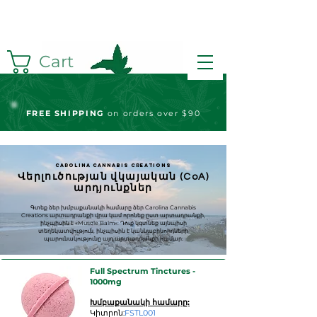
Cart
FREE S
HIPPING
on orders over $90
Carolina Cannabis Creations
Վերլուծության վկայական (CoA)
արդյունքներ
Գտեք ձեր խմբաքանակի համարը ձեր Carolina Cannabis
Creations արտադրանքի վրա կամ որոնեք ըստ արտադրանքի,
ինչպիսին է «Muscle Balm»: Դուք կգտնեք այնպիսի
տեղեկատվություն, ինչպիսին է կաննաբինոիդների
պարունակությունը այդ արտադրանքի համար:
Full Spectrum Tinctures -
1000mg
Խմբաքանակի համարը:
Կիտրոն:
FSTL001