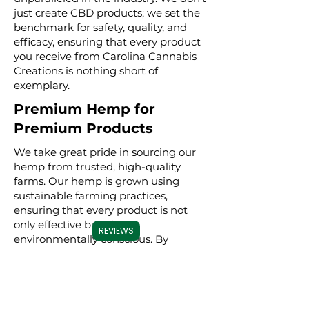
just create CBD products; we set the
benchmark for safety, quality, and
efficacy, ensuring that every product
you receive from Carolina Cannabis
Creations is nothing short of
exemplary.
Premium Hemp for
Premium Products
We take great pride in sourcing our
hemp from trusted, high-quality
farms. Our hemp is grown using
sustainable farming practices,
ensuring that every product is not
only effective but also
REVIEWS
environmentally conscious. By
meticulously selecting premium
hemp, we ensure that our full
spectrum, broad spectrum, and CBD
isolate products are derived from the