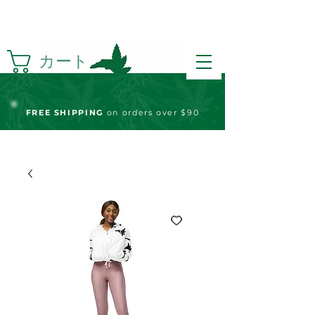
カート
FREE S
HIPPING
on orders over $90