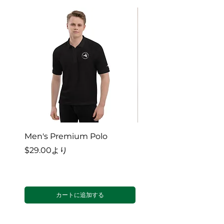
Men's Premium Polo
Gaia’s Embrace Thro
blanket
セール価格
$29.00
より
セール価格
$38.00
カートに追加する