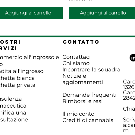
Aggiungi al carrello
Aggiungi al carrello
nostri
Contatto
rvizi
Contattaci
mercio all'ingrosso e
Chi siamo
ro
Incontrare la squadra
dita all'ingrosso
Notizie e
chetta bianca
Caro
aggiornamenti
chetta privata
1326
Caro
Domande frequenti
284
sulenza
Rimborsi e resi
maceutica
Chia
nifica una
Il mio conto
sultazione
Scriv
Crediti di cannabis
a:
ca
m