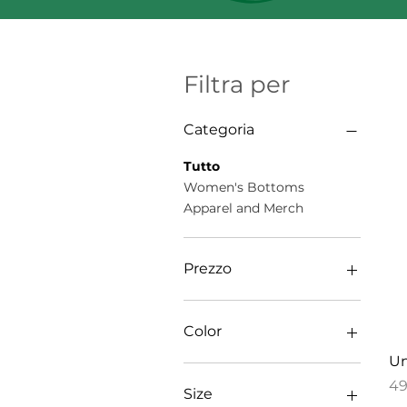
Filtra per
Categoria
Tutto
Women's Bottoms
Apparel and Merch
Prezzo
49 USD
62 USD
Color
Un
Black
Pr
49
White
Size