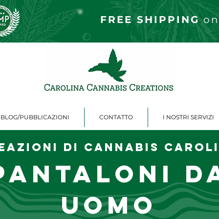
FREE S
HIPPING
on
BLOG/PUBBLICAZIONI
CONTATTO
I NOSTRI SERVIZI
eazioni di cannabis Carol
Pantaloni d
uomo