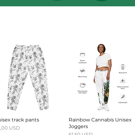
Vista rapida
Vista rapida
isex track pants
Rainbow Cannabis Unisex
Joggers
ezzo
,00 USD
Prezzo
61,50 USD