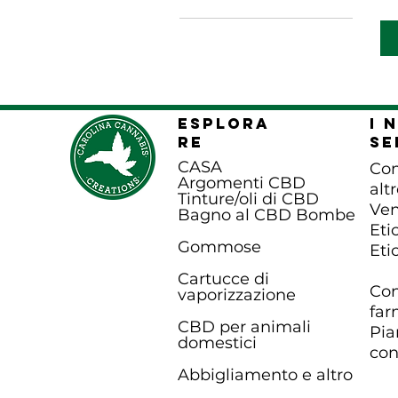
2XL
3XL
L
M
S
ESPLORA
I 
XL
RE
se
XS
CASA
Com
Argomenti CBD
alt
Tinture/oli di CBD
Ven
Bagno al CBD B
ombe
Eti
Gommose
Eti
Cartucce di
Con
vaporizzazione
far
CBD per animali
Pia
domestici
con
Abbigliamento e altro