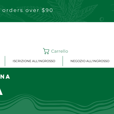
 orders over $90
Carrello
ISCRIZIONE ALL'INGROSSO
NEGOZIO ALL'INGROSSO
ina
a